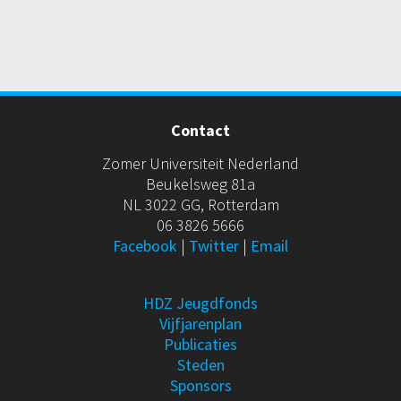
Contact
Zomer Universiteit Nederland
Beukelsweg 81a
NL 3022 GG, Rotterdam
06 3826 5666
Facebook
|
Twitter
|
Email
HDZ Jeugdfonds
Vijfjarenplan
Publicaties
Steden
Sponsors