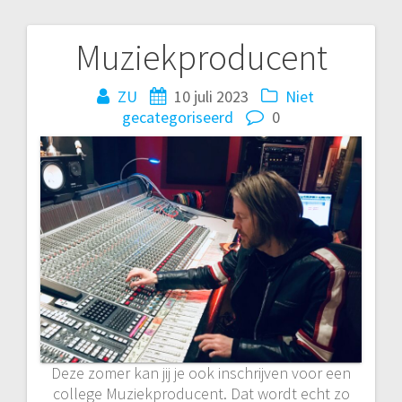
Muziekproducent
Bericht
navigatie
ZU
10 juli 2023
Niet
gecategoriseerd
0
Deze zomer kan jij je ook inschrijven voor een
college Muziekproducent. Dat wordt echt zo