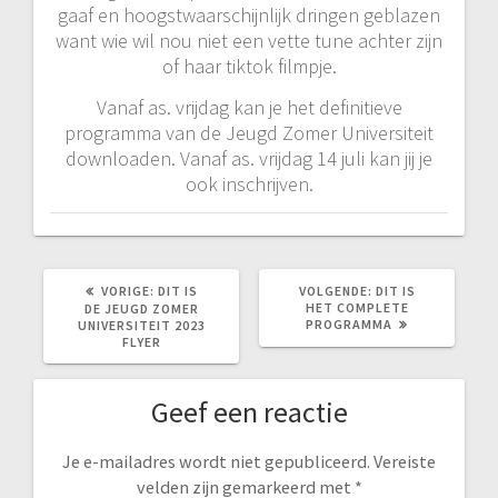
gaaf en hoogstwaarschijnlijk dringen geblazen
want wie wil nou niet een vette tune achter zijn
of haar tiktok filmpje.
Vanaf as. vrijdag kan je het definitieve
programma van de Jeugd Zomer Universiteit
downloaden. Vanaf as. vrijdag 14 juli kan jij je
ook inschrijven.
VORIG
VOLGEND
VORIGE:
DIT IS
VOLGENDE:
DIT IS
BERICHT:
BERICHT:
HET COMPLETE
DE JEUGD ZOMER
PROGRAMMA
UNIVERSITEIT 2023
FLYER
Geef een reactie
Je e-mailadres wordt niet gepubliceerd.
Vereiste
velden zijn gemarkeerd met
*