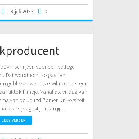
19 juli 2023
0
kproducent
e ook inschrijven voor een college
. Dat wordt echt zo gaaf en
gen geblazen want wie wil nou niet een
aar tiktok filmpje. Vanaf as. vrijdag kan
amma van de Jeugd Zomer Universiteit
f as. vrijdag 14 juli kan jij…
LEES VERDER