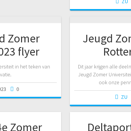
ZU
gd Zomer
Jeugd Zom
023 flyer
Rotte
rsiteit in het teken van
Dit jaar krijgen alle de
vatie.
Jeugd Zomer Universiteit
ook onze penne
023
0
ZU
4e Zomer
Deltapor