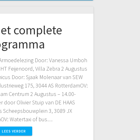
 het complete
ogramma
0Armoedelezing Door: Vanessa Umboh
 Feijenoord, Villa Zebra 2 Augustus
nicus Door: Sjaak Molenaar van SEW
ustrieweg 175, 3044 AS RotterdamOV:
edam Centrum 2 Augustus – 14.00-
 door Olivier Stuip van DE HAAS
s Scheepsbouwplein 3, 3089 JX
OV: Watertaxi of bus…
LEES VERDER