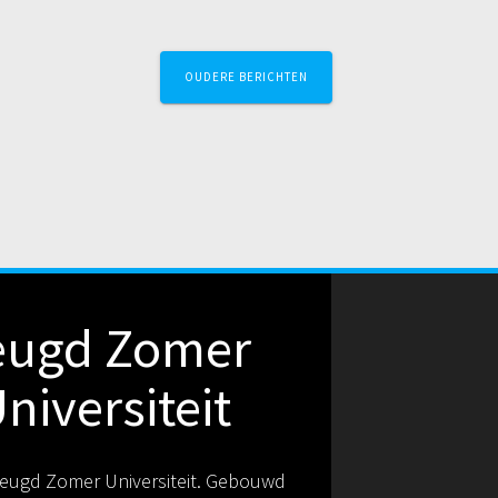
OUDERE BERICHTEN
eugd Zomer
niversiteit
eugd Zomer Universiteit. Gebouwd