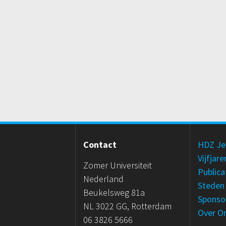
Berichtnavigat
Contact
HDZ Je
Vijfjar
Zomer Universiteit
Publica
Nederland
Steden
Beukelsweg 81a
Sponso
NL 3022 GG, Rotterdam
Over O
06 3826 5666