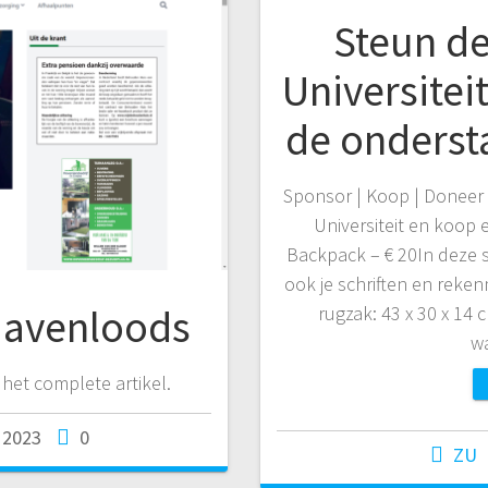
Steun d
Universitei
de onderst
Sponsor | Koop | Doneer
Universiteit en koop
Backpack – € 20In deze s
ook je schriften en rek
Havenloods
rugzak: 43 x 30 x 14 
w
het complete artikel.
 2023
0
ZU