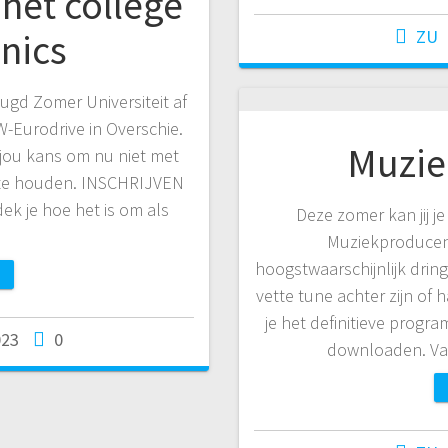
r het college
ZU
nics
gd Zomer Universiteit af
W-Eurodrive in Overschie.
Muzie
 jou kans om nu niet met
g te houden. INSCHRIJVEN
ek je hoe het is om als
Deze zomer kan jij j
Muziekproducent
hoogstwaarschijnlijk drin
vette tune achter zijn of h
je het definitieve progr
023
0
downloaden. Vana