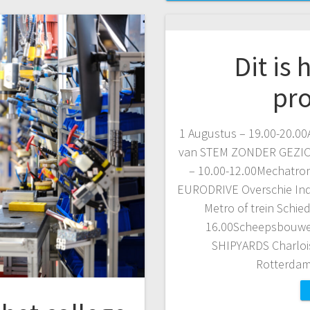
Dit is
pr
1 Augustus – 19.00-20.0
van STEM ZONDER GEZICHT
– 10.00-12.00Mechatro
EURODRIVE Overschie Ind
Metro of trein Schi
16.00Scheepsbouwer
SHIPYARDS Charloi
Rotterdam