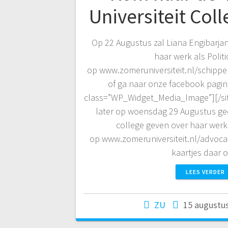
Universiteit Col
Op 22 Augustus zal Liana Engibarja
haar werk als Politi
op www.zomeruniversiteit.nl/schipper
of ga naar onze facebook pagina
class=”WP_Widget_Media_Image”][/sit
later op woensdag 29 Augustus ge
college geven over haar werk 
op www.zomeruniversiteit.nl/advocaa
kaartjes daar 
LEES VERDER
ZU
15 augustu