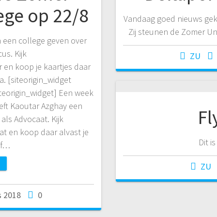
lege op 22/8
Vandaag goed nieuws gek
Zij steunen de Zomer Univ
n een college geven over
cus. Kijk
ZU
 en koop je kaartjes daar
. [siteorigin_widget
eorigin_widget] Een week
eft Kaoutar Azghay een
Fl
als Advocaat. Kijk
t en koop daar alvast je
Dit i
of…
ZU
s 2018
0