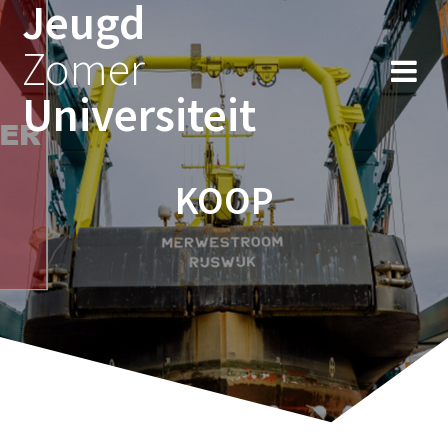
Jeugd
Ga
naar
Zomer
de
inhoud
Universiteit
KOOP